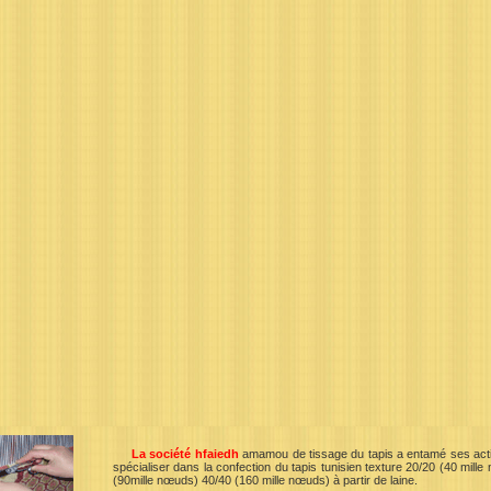
La société hfaiedh
amamou de tissage du tapis a entamé ses acti
spécialiser dans la confection du tapis tunisien texture 20/20 (40 mill
(90mille nœuds) 40/40 (160 mille nœuds) à partir de laine.