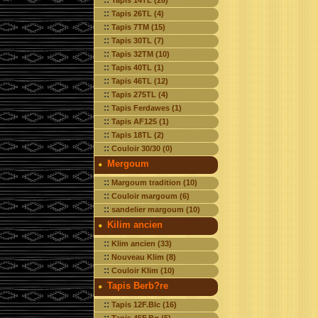
Tapis 14TL (26)
::
Tapis 26TL (4)
::
Tapis 7TM (15)
::
Tapis 30TL (7)
::
Tapis 32TM (10)
::
Tapis 40TL (1)
::
Tapis 46TL (12)
::
Tapis 275TL (4)
::
Tapis Ferdawes (1)
::
Tapis AF125 (1)
::
Tapis 18TL (2)
::
Couloir 30/30 (0)
Mergoum
::
Margoum tradition (10)
::
Couloir margoum (6)
::
sandelier margoum (10)
Kilim ancien
::
Klim ancien (33)
::
Nouveau Klim (8)
::
Couloir Klim (10)
Tapis Berb?re
::
Tapis 12F.Blc (16)
::