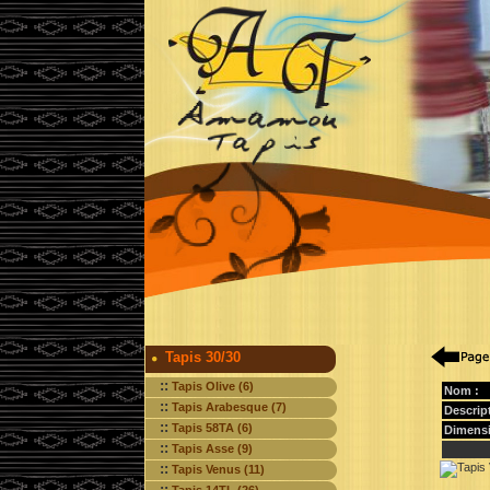
Tapis 30/30
::
Tapis Olive (6)
Nom :
::
Tapis Arabesque (7)
Descript
::
Tapis 58TA (6)
Dimensi
::
Tapis Asse (9)
::
Tapis Venus (11)
::