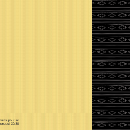
vités pour se
e nœuds) 30/30